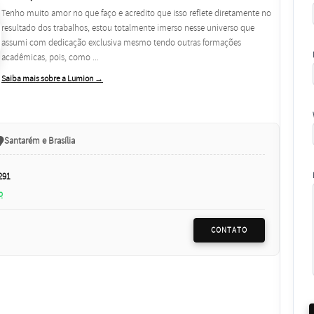
Tenho muito amor no que faço e acredito que isso reflete diretamente no
resultado dos trabalhos, estou totalmente imerso nesse universo que
assumi com dedicação exclusiva mesmo tendo outras formações
acadêmicas, pois, como ...
Saiba mais sobre a Lumion →
Santarém e Brasília
291
p
CONTATO