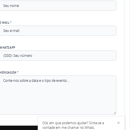
E-MAIL *
WHATSAPP
MENSAGEM *
Olá, em que podemos ajudar? Sinta-se a
✕
vontade em me chamar no Whats.