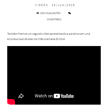
VIDEOS
18/JUN/2026
1303
VISUALIZAÇÕES
COMENTÁRIOS
Também fizemos um segundo vídeo apresentando a parceria com uma
empresa local de Alter do Chão chamada Ekilibre